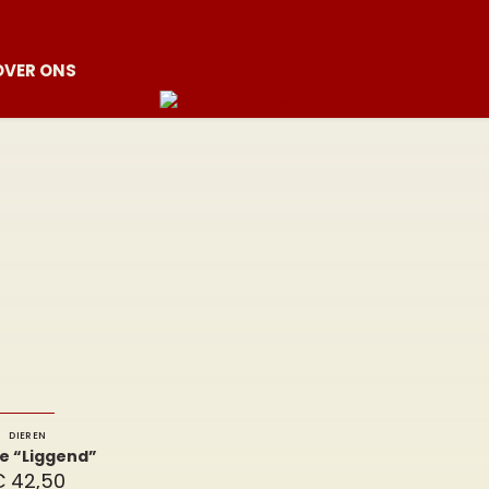
OVER ONS
DIEREN
je “Liggend”
€
42,50