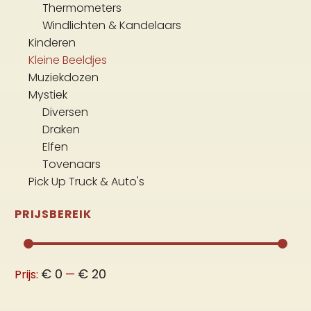
Thermometers
Windlichten & Kandelaars
Kinderen
Kleine Beeldjes
Muziekdozen
Mystiek
Diversen
Draken
Elfen
Tovenaars
Pick Up Truck & Auto's
PRIJSBEREIK
Min.
Max.
€ 0
€ 20
Prijs:
—
prijs
prijs