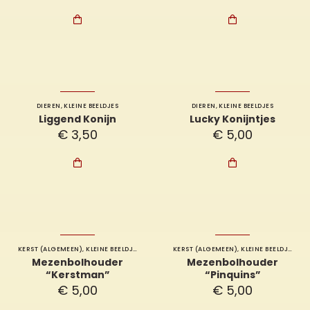


DIEREN
,
KLEINE BEELDJES
DIEREN
,
KLEINE BEELDJES
Liggend Konijn
Lucky Konijntjes
€
3,50
€
5,00


KERST (ALGEMEEN)
,
KLEINE BEELDJES
KERST (ALGEMEEN)
,
KLEINE BEELDJES
Mezenbolhouder
Mezenbolhouder
“Kerstman”
“Pinquins”
€
5,00
€
5,00