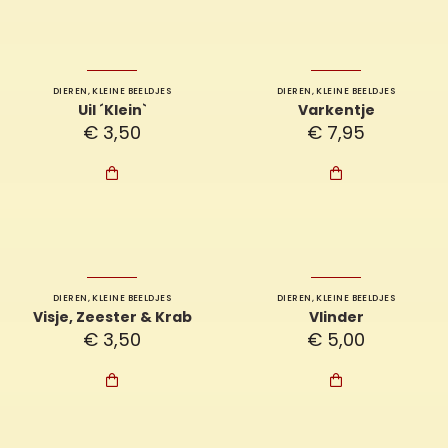
DIEREN
,
KLEINE BEELDJES
DIEREN
,
KLEINE BEELDJES
Uil ´Klein`
Varkentje
€
3,50
€
7,95


DIEREN
,
KLEINE BEELDJES
DIEREN
,
KLEINE BEELDJES
Visje, Zeester & Krab
Vlinder
€
3,50
€
5,00

