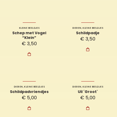
KLEINE BEELDJES
DIEREN
,
KLEINE BEELDJES
Schep met Vogel
Schildpadje
“Klein”
€
3,50
€
3,50


DIEREN
,
KLEINE BEELDJES
DIEREN
,
KLEINE BEELDJES
Schildpadvriendjes
Uil ´Groot`
€
5,00
€
5,00

