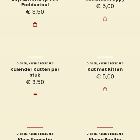
Paddestoel
€
5,00
€
3,50


DIEREN
,
KLEINE BEELDJES
DIEREN
,
KLEINE BEELDJES
Kalender Katten per
Kat met Kitten
stuk
€
5,00
€
3,50

DIEREN
,
KLEINE BEELDJES
DIEREN
,
KLEINE BEELDJES
Klein Konijntje
Kleine Egeltje