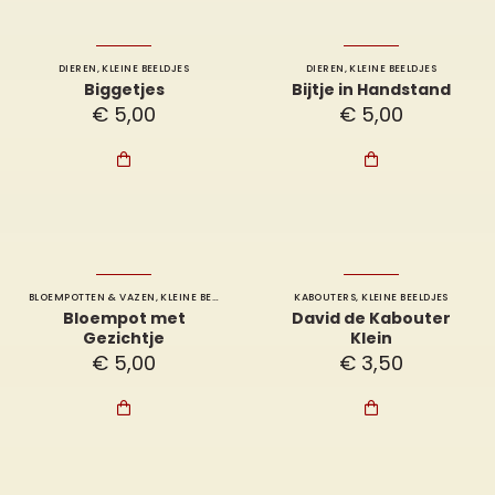
DIEREN
,
KLEINE BEELDJES
DIEREN
,
KLEINE BEELDJES
Biggetjes
Bijtje in Handstand
€
5,00
€
5,00


BLOEMPOTTEN & VAZEN
,
KLEINE BEELDJES
KABOUTERS
,
KLEINE BEELDJES
Bloempot met
David de Kabouter
Gezichtje
Klein
€
5,00
€
3,50

