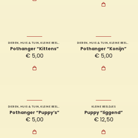

DIEREN
,
HUIS & TUIN
,
KLEINE BEELDJES
DIEREN
,
HUIS & TUIN
,
KLEINE BEELDJES
Pothanger “Kittens”
Pothanger “Konijn”
€
5,00
€
5,00


DIEREN
,
HUIS & TUIN
,
KLEINE BEELDJES
KLEINE BEELDJES
Pothanger “Puppy’s”
Puppy “liggend”
€
5,00
€
12,50

