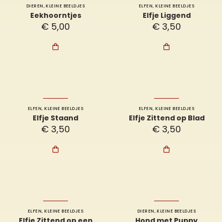
DIEREN
,
KLEINE BEELDJES
ELFEN
,
KLEINE BEELDJES
Eekhoorntjes
Elfje Liggend
€
5,00
€
3,50


ELFEN
,
KLEINE BEELDJES
ELFEN
,
KLEINE BEELDJES
Elfje Staand
Elfje Zittend op Blad
€
3,50
€
3,50


ELFEN
,
KLEINE BEELDJES
DIEREN
,
KLEINE BEELDJES
Elfje Zittend op een
Hond met Puppy