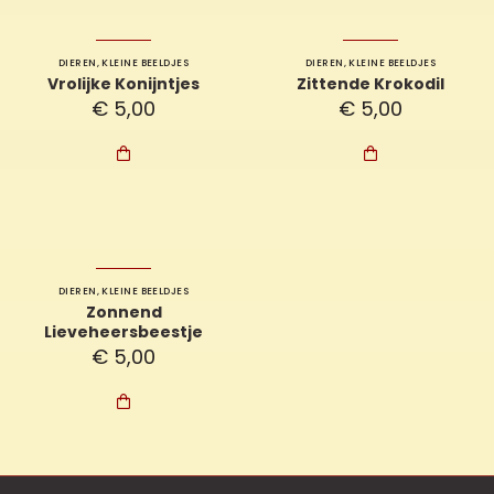
DIEREN
,
KLEINE BEELDJES
DIEREN
,
KLEINE BEELDJES
Vrolijke Konijntjes
Zittende Krokodil
€
5,00
€
5,00


DIEREN
,
KLEINE BEELDJES
Zonnend
Lieveheersbeestje
€
5,00
