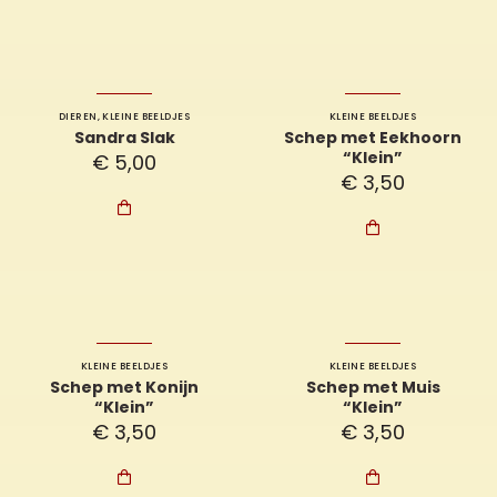
DIEREN
,
KLEINE BEELDJES
KLEINE BEELDJES
Sandra Slak
Schep met Eekhoorn
“Klein”
€
5,00
€
3,50


KLEINE BEELDJES
KLEINE BEELDJES
Schep met Konijn
Schep met Muis
“Klein”
“Klein”
€
3,50
€
3,50

