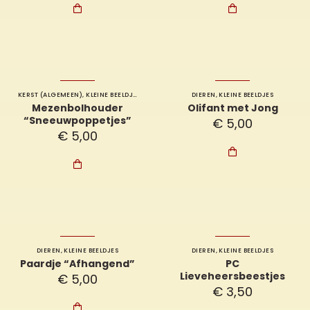


KERST (ALGEMEEN)
,
KLEINE BEELDJES
DIEREN
,
KLEINE BEELDJES
Mezenbolhouder
Olifant met Jong
“Sneeuwpoppetjes”
€
5,00
€
5,00


DIEREN
,
KLEINE BEELDJES
DIEREN
,
KLEINE BEELDJES
Paardje “Afhangend”
PC
Lieveheersbeestjes
€
5,00
€
3,50
