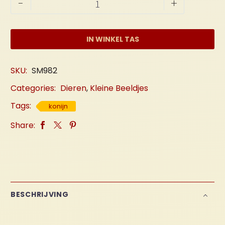
Konijntje
-
+
B
aantal
IN WINKEL TAS
SKU:
SM982
Categories:
Dieren
,
Kleine Beeldjes
Tags:
konijn
Share:
BESCHRIJVING