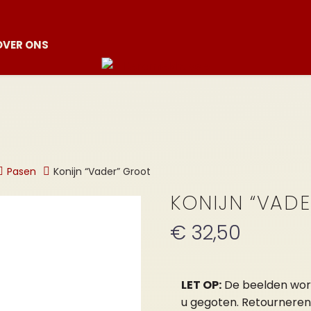
OVER ONS
Pasen
Konijn “Vader” Groot
KONIJN “VAD
€
32,50
LET OP:
De beelden worde
u gegoten. Retourneren