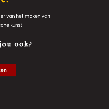
ier van het maken van
sche kunst.
 jou ook?
ken