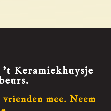
 't Keramiekhuysje
beurs.
 vrienden mee. Neem
ie.