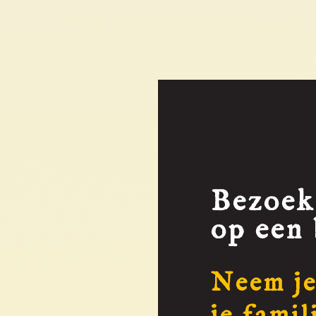
Bezoek
op een 
Neem je
je famil