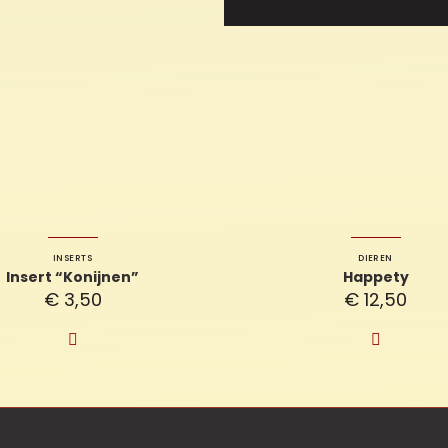
INSERTS
DIEREN
Insert “Konijnen”
Happety
€
3,50
€
12,50

