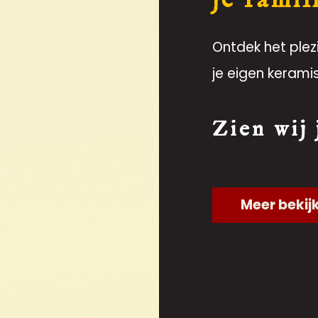
Ontdek het plez
je eigen kerami
Zien wij
Meer bekij