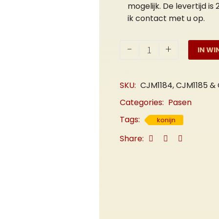
mogelijk. De levertijd i
ik contact met u op.
Konijn
-
+
IN WI
"Vader"
Groot
aantal
SKU:
CJM1184, CJM1185 & 
Categories:
Pasen
Tags:
konijn
Share: