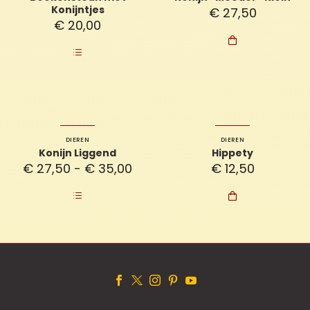
Konijntjes
€
27,50
€
20,00

DIEREN
DIEREN
Konijn Liggend
Hippety
Prijsklasse:
€
27,50
-
€
35,00
€
12,50
€ 27,50
tot

€ 35,00