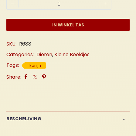
Klein
-
+
Konijntje
aantal
IN WINKEL TAS
SKU:
R688
Categories:
Dieren
,
Kleine Beeldjes
Tags:
konijn
Share:
BESCHRIJVING