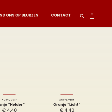
IND ONS OP BEURZEN
CONTACT
ACRYL
,
VERF
ACRYL
,
VERF
anje “Helder”
Oranje “Licht”
€
4,40
€
4,40