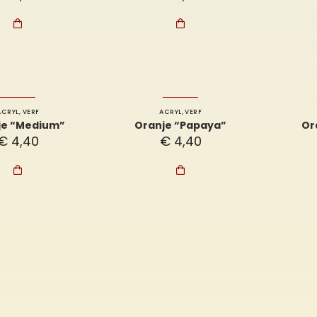


ACRYL
,
VERF
ACRYL
,
VERF
je “Medium”
Oranje “Papaya”
Or
€
4,40
€
4,40

