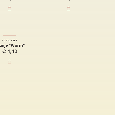


ACRYL
,
VERF
anje “Warm”
€
4,40
