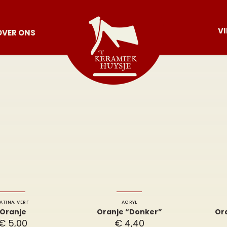
V
OVER ONS
ATINA
,
VERF
ACRYL
Oranje
Oranje “Donker”
Or
€
5,00
€
4,40