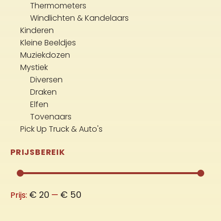
Thermometers
Windlichten & Kandelaars
Kinderen
Kleine Beeldjes
Muziekdozen
Mystiek
Diversen
Draken
Elfen
Tovenaars
Pick Up Truck & Auto's
PRIJSBEREIK
Min.
Max.
€ 20
€ 50
Prijs:
—
prijs
prijs