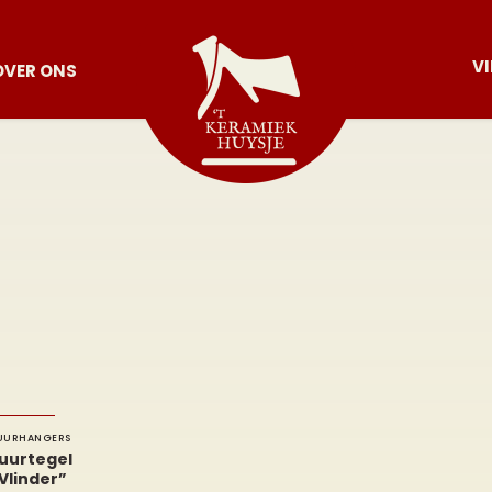
V
OVER ONS
UURHANGERS
uurtegel
Vlinder”