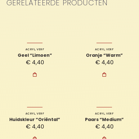
GERELATEERDE PRODUCTEN
ACRYL
,
VERF
ACRYL
,
VERF
Geel “Limoen”
Oranje “Warm”
€
4,40
€
4,40


ACRYL
,
VERF
ACRYL
,
VERF
Huidskleur “Oriëntal”
Paars “Medium”
€
4,40
€
4,40

