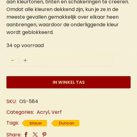
aan kleurtonen, tinten en schakeringen te creëren.
Omdat alle kleuren dekkend zijn, kun je ze in de
meeste gevallen gemakkelijk over elkaar heen
aanbrengen, waardoor de onderliggende kleur
wordt geblokkeerd.
34 op voorraad
Blauw
-
+
"Licht"
aantal
IN WINKEL TAS
SKU:
OS-584
Categories:
Acryl
,
Verf
Tags:
blauw
Duncan
Share: