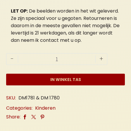
LET OP:
De beelden worden in het wit geleverd.
Ze zijn speciaal voor u gegoten. Retourneren is
daarom in de meeste gevallen niet mogelijk. De
levertijd is 21 werkdagen, als dit langer wordt
dan neem ik contact met u op.
Boekensteun
-
+
"Pandabeer"
B
aantal
IN WINKEL TAS
SKU:
DM1781 & DM 1780
Categories:
Kinderen
Share: