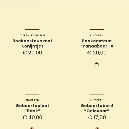
DIEREN
,
KINDEREN
KINDEREN
Boekensteun met
Boekensteun
Konijntjes
“Pandabeer” A
€
20,00
€
20,00

KINDEREN
KINDEREN
Geboorteplaat
Geboortebord
“Bank”
“Ooievaar”
€
40,00
€
17,50

