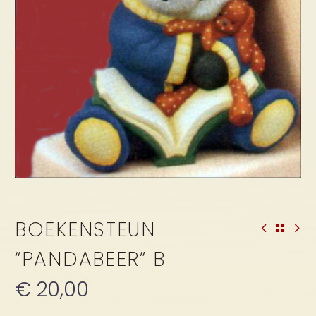
BOEKENSTEUN
“PANDABEER” B
€
20,00