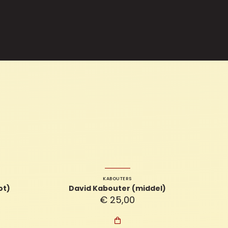
KABOUTERS
ot)
David Kabouter (middel)
€
25,00
