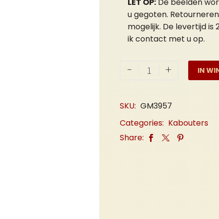
LET OP:
De beelden worde
u gegoten. Retourneren
mogelijk. De levertijd i
ik contact met u op.
David
-
+
IN WI
de
Kabouter
op
SKU:
GM3957
Schildpad
Categories:
Kabouters
aantal
Share: