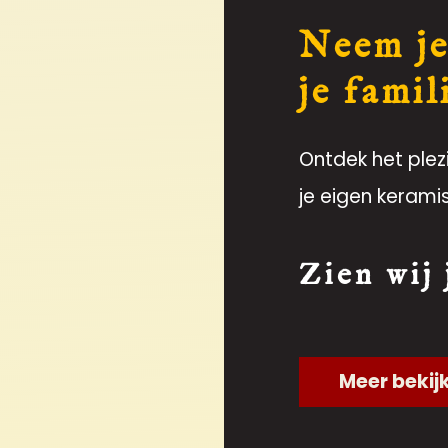
Neem je
je famil
Ontdek het plez
je eigen kerami
Zien wij
Meer bekij