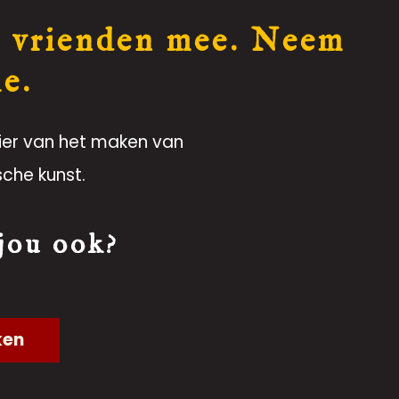
 vrienden mee. Neem
ie.
ier van het maken van
sche kunst.
 jou ook?
ken