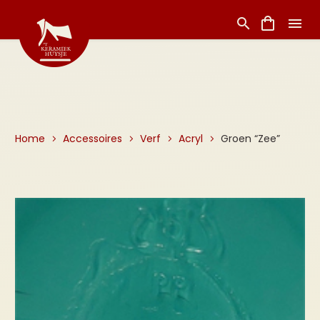
Home
Accessoires
Verf
Acryl
Groen “Zee”