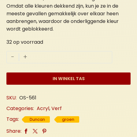
Omdat alle kleuren dekkend zijn, kun je ze in de
meeste gevallen gemakkelijk over elkaar heen
aanbrengen, waardoor de onderliggende kleur
wordt geblokkeerd.
32 op voorraad
Groen
-
+
"Zee"
aantal
IN WINKEL TAS
SKU:
OS-561
Categories:
Acryl
,
Verf
Tags:
Duncan
groen
Share: