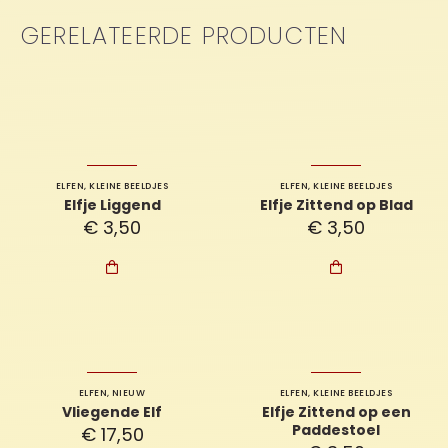
GERELATEERDE PRODUCTEN
ELFEN
,
KLEINE BEELDJES
ELFEN
,
KLEINE BEELDJES
Elfje Liggend
Elfje Zittend op Blad
€
3,50
€
3,50


ELFEN
,
NIEUW
ELFEN
,
KLEINE BEELDJES
Vliegende Elf
Elfje Zittend op een
Paddestoel
€
17,50