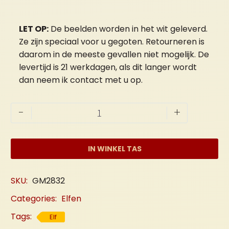
LET OP:
De beelden worden in het wit geleverd.
Ze zijn speciaal voor u gegoten. Retourneren is
daarom in de meeste gevallen niet mogelijk. De
levertijd is 21 werkdagen, als dit langer wordt
dan neem ik contact met u op.
Herfst
-
+
Elf
aantal
IN WINKEL TAS
SKU:
GM2832
Categories:
Elfen
Tags:
Elf