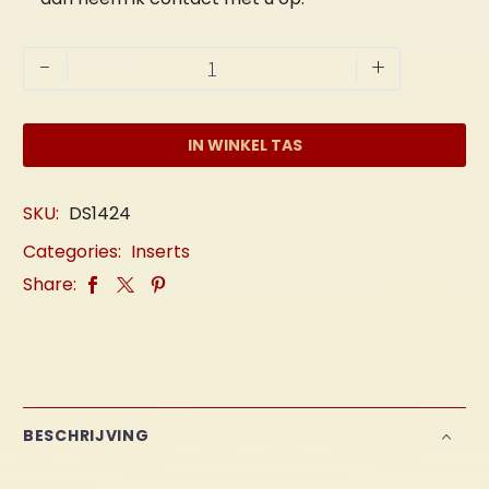
Insert
-
+
"Zonnenbloemen"
aantal
IN WINKEL TAS
SKU:
DS1424
Categories:
Inserts
Share:
BESCHRIJVING