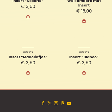
Insert “Kolibrie”
Welkombord met
Insert
€
3,50
€
16,00


INSERTS
INSERTS
Insert “Madeliefjes”
Insert “Blanco”
€
3,50
€
3,50

