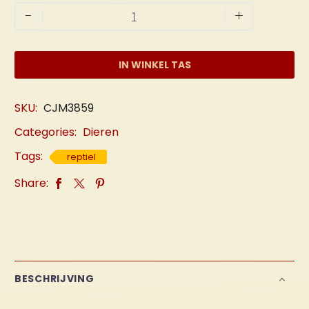
Kameleon
-
+
"Groot"
aantal
IN WINKEL TAS
SKU:
CJM3859
Categories:
Dieren
Tags:
reptiel
Share:
BESCHRIJVING