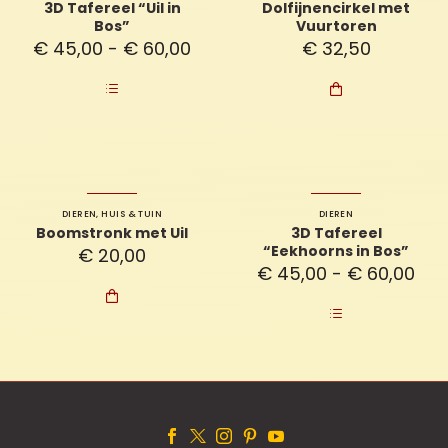
3D Tafereel “Uil in
Dolfijnencirkel met
Bos”
Vuurtoren
Prijsklasse:
€
45,00
-
€
60,00
€
32,50
€ 45,00
tot

€ 60,00
DIEREN
,
HUIS & TUIN
DIEREN
Boomstronk met Uil
3D Tafereel
“Eekhoorns in Bos”
€
20,00
Prij
€
45,00
-
€
60,00
€ 4

tot
€ 6