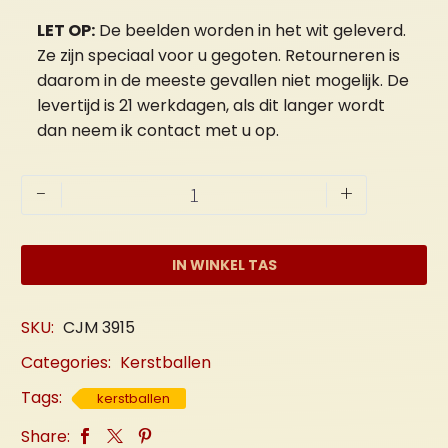
LET OP:
De beelden worden in het wit geleverd.
Ze zijn speciaal voor u gegoten. Retourneren is
daarom in de meeste gevallen niet mogelijk. De
levertijd is 21 werkdagen, als dit langer wordt
dan neem ik contact met u op.
Kerstbal
-
+
met
Huis
(Klein)
IN WINKEL TAS
aantal
SKU:
CJM 3915
Categories:
Kerstballen
Tags:
kerstballen
Share: