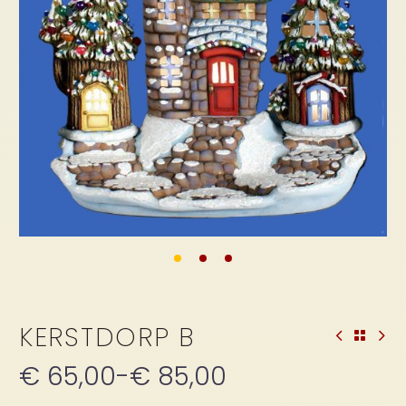
KERSTDORP B
€
65,00
-
€
85,00
Prijsklasse: