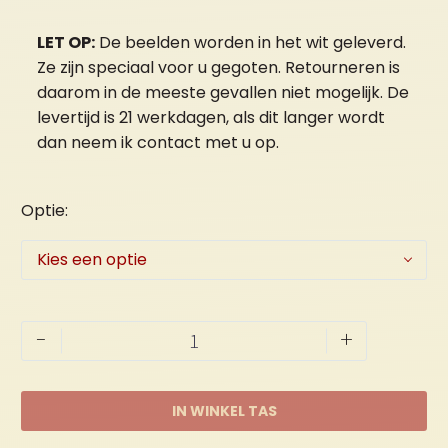
€ 65,00
tot
LET OP:
De beelden worden in het wit geleverd.
Ze zijn speciaal voor u gegoten. Retourneren is
€ 85,00
daarom in de meeste gevallen niet mogelijk. De
levertijd is 21 werkdagen, als dit langer wordt
dan neem ik contact met u op.
Optie
Kies een optie
Kerstdorp
-
+
B
aantal
IN WINKEL TAS