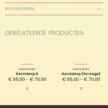
BEOORDELINGEN
GERELATEERDE PRODUCTEN
KERSTDORPEN
KERSTDORPEN
Kerstdorp A
Kerstdorp (Scrooge)
Prijsklasse:
Prij
€
65,00
-
€
70,00
€
65,00
-
€
70,00
€ 65,00
€ 6
tot
tot
€ 70,00
€ 7