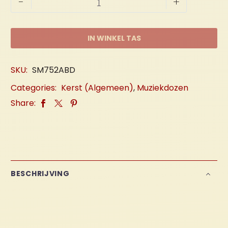
-
+
2
Muziekdoos
aantal
IN WINKEL TAS
SKU:
SM752ABD
Categories:
Kerst (Algemeen)
,
Muziekdozen
Share:
BESCHRIJVING