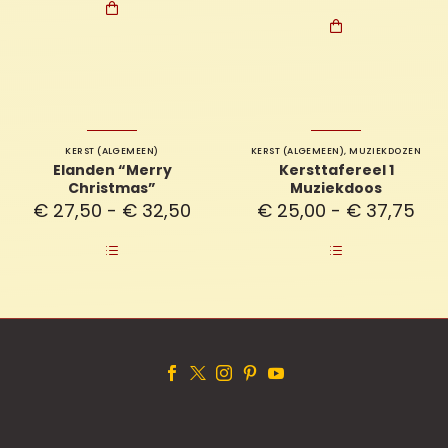


KERST (ALGEMEEN)
KERST (ALGEMEEN)
,
MUZIEKDOZEN
Elanden “Merry
Kersttafereel 1
Christmas”
Muziekdoos
Prijsklasse:
Prij
€
27,50
-
€
32,50
€
25,00
-
€
37,75
€ 27,50
€ 2
tot
tot
€ 32,50
€ 3