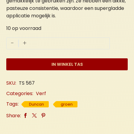
gemakkelijk te gebruiken zijn. Ze hebben een dikke,
pasteuze consistentie, waardoor een supergladde
applicatie mogelijk is.
10 op voorraad
Licht
-
+
Groen
aantal
IN WINKEL TAS
SKU:
TS 567
Categories:
Verf
Tags:
Duncan
groen
Share: