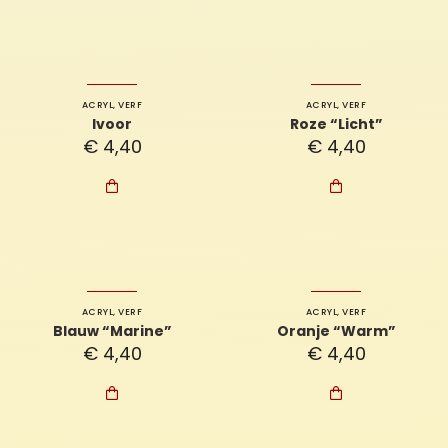
ACRYL
,
VERF
ACRYL
,
VERF
Ivoor
Roze “Licht”
€
4,40
€
4,40


ACRYL
,
VERF
ACRYL
,
VERF
Blauw “Marine”
Oranje “Warm”
€
4,40
€
4,40

