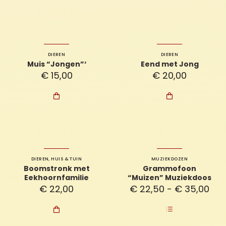
DIEREN
DIEREN
Muis “Jongen”‘
Eend met Jong
€
15,00
€
20,00


DIEREN
,
HUIS & TUIN
MUZIEKDOZEN
Boomstronk met
Grammofoon
Eekhoornfamilie
“Muizen” Muziekdoos
Prij
€
22,00
€
22,50
-
€
35,00
€ 2
tot

€ 3