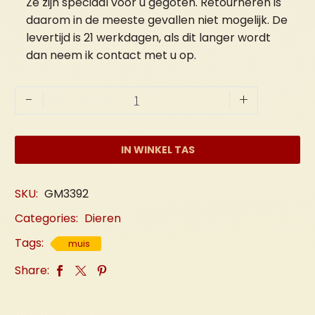
Ze zijn speciaal voor u gegoten. Retourneren is
daarom in de meeste gevallen niet mogelijk. De
levertijd is 21 werkdagen, als dit langer wordt
dan neem ik contact met u op.
Muis
-
+
"Meisje"'
aantal
IN WINKEL TAS
SKU:
GM3392
Categories:
Dieren
Tags:
muis
Share: