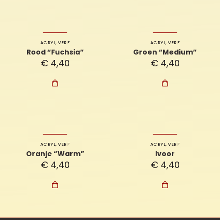
ACRYL
,
VERF
ACRYL
,
VERF
Rood “Fuchsia”
Groen “Medium”
€
4,40
€
4,40


ACRYL
,
VERF
ACRYL
,
VERF
Oranje “Warm”
Ivoor
€
4,40
€
4,40

