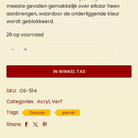
meeste gevallen gemakkelijk over elkaar heen
aanbrengen, waardoor de onderliggende kleur
wordt geblokkeerd.
29 op voorraad
Perzik
-
+
"Licht"
aantal
IN WINKEL TAS
SKU:
OS-514
Categories:
Acryl
,
Verf
Tags:
Duncan
perzik
Share: