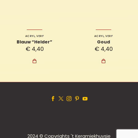
ACRYL
,
VERF
ACRYL
,
VERF
Blauw “Helder”
Goud
€
4,40
€
4,40


2024 © Copyrights 't Keramiekhuysje