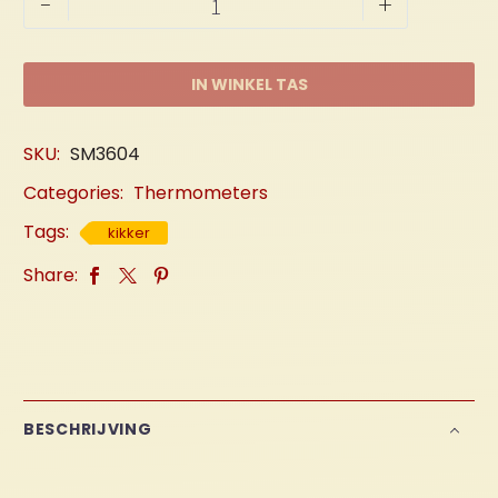
-
+
"Kikkers"
aantal
IN WINKEL TAS
SKU:
SM3604
Categories:
Thermometers
Tags:
kikker
Share:
BESCHRIJVING