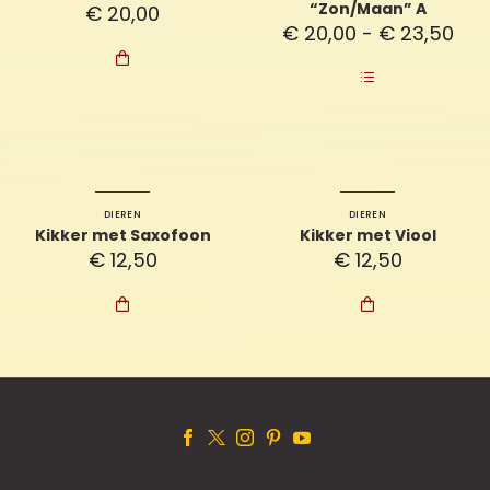
“Zon/Maan” A
€
20,00
Prij
€
20,00
-
€
23,50
€ 2

tot
€ 2
DIEREN
DIEREN
Kikker met Saxofoon
Kikker met Viool
€
12,50
€
12,50

