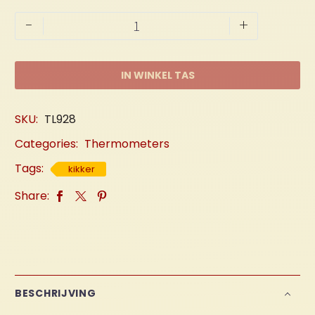
Thermometer
-
+
"Paddestoel
&
Kikkers"
IN WINKEL TAS
aantal
SKU:
TL928
Categories:
Thermometers
Tags:
kikker
Share:
BESCHRIJVING