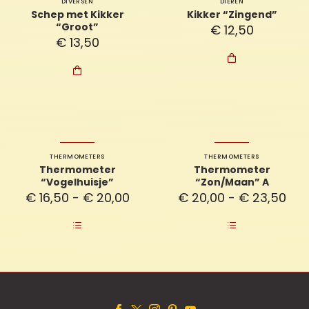
DIVERSEN
DIEREN
Schep met Kikker
Kikker “Zingend”
“Groot”
€
12,50
€
13,50


THERMOMETERS
THERMOMETERS
Thermometer
Thermometer
“Vogelhuisje”
“Zon/Maan” A
Prijsklasse:
Prij
€
16,50
-
€
20,00
€
20,00
-
€
23,50
€ 16,50
€ 2
tot
tot
€ 20,00
€ 2