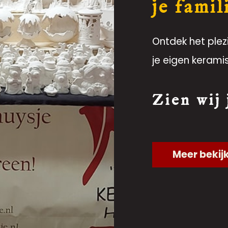
je famil
Ontdek het plez
je eigen kerami
Zien wij
Meer bekij