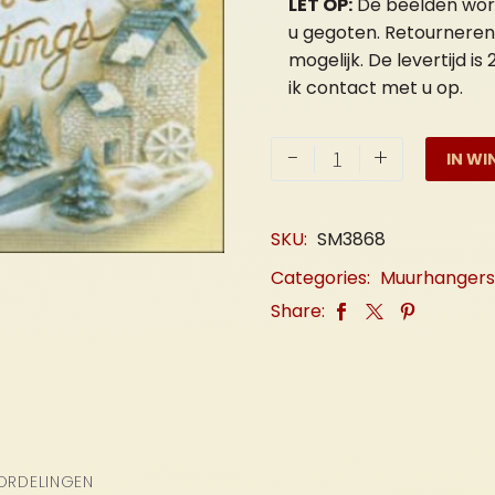
LET OP:
De beelden worde
u gegoten. Retourneren
mogelijk. De levertijd i
ik contact met u op.
Welkombord
-
+
IN WI
"Seasons
Greetings"
aantal
SKU:
SM3868
Categories:
Muurhangers
Share:
ORDELINGEN