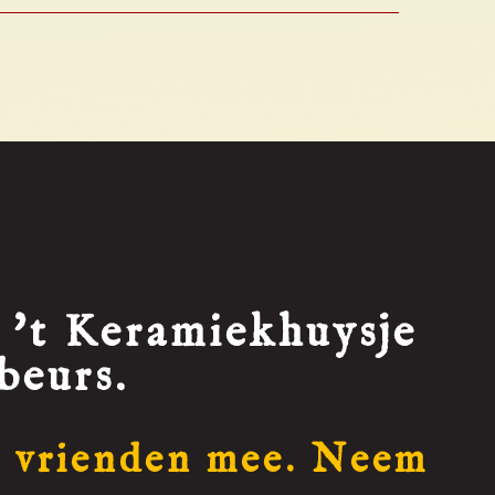
 't Keramiekhuysje
beurs.
 vrienden mee. Neem