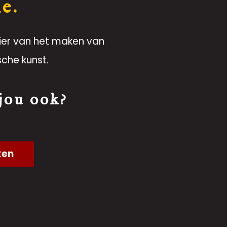
ie.
ier van het maken van
sche kunst.
 jou ook?
ken