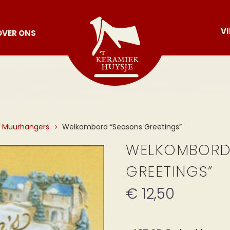
V
OVER ONS
Muurhangers
Welkombord “Seasons Greetings”
WELKOMBORD
GREETINGS”
€
12,50