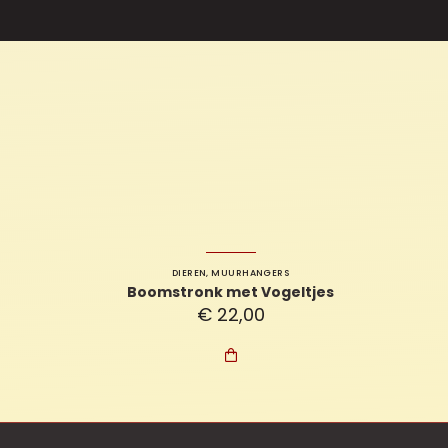
DIEREN
,
MUURHANGERS
Boomstronk met Vogeltjes
€
22,00
