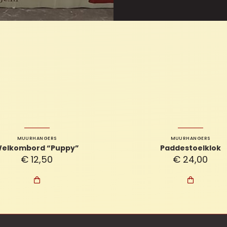
MUURHANGERS
MUURHANGERS
elkombord “Puppy”
Paddestoelklok
€
12,50
€
24,00

