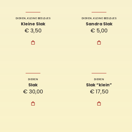
DIEREN
,
KLEINE BEELDJES
DIEREN
,
KLEINE BEELDJES
Kleine Slak
Sandra Slak
€
3,50
€
5,00


DIEREN
DIEREN
Slak
Slak “klein”
€
30,00
€
17,50

