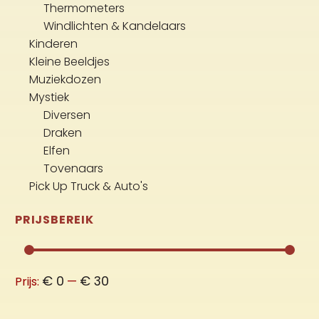
Thermometers
Windlichten & Kandelaars
Kinderen
Kleine Beeldjes
Muziekdozen
Mystiek
Diversen
Draken
Elfen
Tovenaars
Pick Up Truck & Auto's
PRIJSBEREIK
Min.
Max.
€ 0
€ 30
Prijs:
—
prijs
prijs