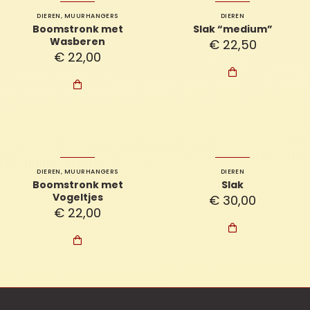
DIEREN
,
MUURHANGERS
DIEREN
Boomstronk met
Slak “medium”
Wasberen
€
22,50
€
22,00


DIEREN
,
MUURHANGERS
DIEREN
Boomstronk met
Slak
Vogeltjes
€
30,00
€
22,00

