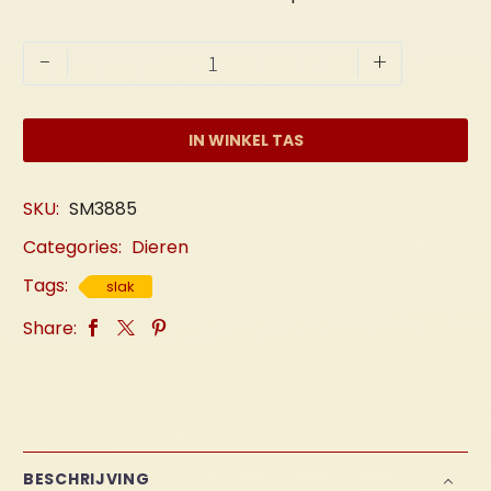
Slak
-
+
"klein"
aantal
IN WINKEL TAS
SKU:
SM3885
Categories:
Dieren
Tags:
slak
Share:
BESCHRIJVING