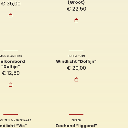
(Groot)
€
35,00
€
22,50


MUURHANGERS
HUIS & TUIN
elkombord
Windlicht “Dolfijn”
“Dolfijn”
€
20,00
€
12,50


ICHTEN & KANDELAARS
DIEREN
ndlicht “Vis”
Zeehond “liggend”