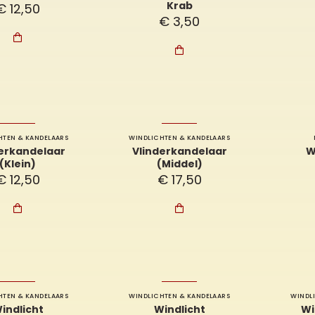
Krab
€
12,50
€
3,50


HTEN & KANDELAARS
WINDLICHTEN & KANDELAARS
derkandelaar
Vlinderkandelaar
W
(Klein)
(Middel)
€
12,50
€
17,50


HTEN & KANDELAARS
WINDLICHTEN & KANDELAARS
WINDL
indlicht
Windlicht
Wi