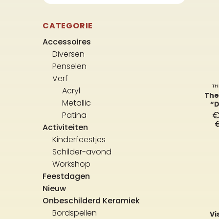
CATEGORIE
Accessoires
Diversen
Penselen
Verf
TH
Acryl
Th
Metallic
“D
Patina
Activiteiten
Kinderfeestjes
Schilder-avond
Workshop
Feestdagen
Nieuw
Onbeschilderd Keramiek
Bordspellen
Vi