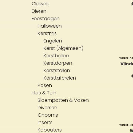
Clowns
Dieren
Feestdagen
Halloween
Kerstmis
Engelen
Kerst (Algemeen)
Kerstballen
WINDLIC
Kerstdorpen
Vlin
Kerststallen
Kersttaferelen
Pasen
Huis & Tuin
Bloempotten & Vazen
Diversen
Gnooms
Inserts
WINDLIC
Kabouters
W