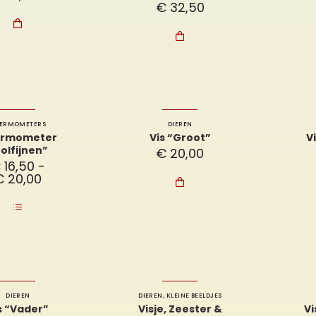
€
32,50


ERMOMETERS
DIEREN
ermometer
Vis “Groot”
V
olfijnen”
€
20,00
€
16,50
-
Prijsklasse:
€
20,00

€ 16,50
tot
€ 20,00
DIEREN
DIEREN
,
KLEINE BEELDJES
s “Vader”
Visje, Zeester &
Vi