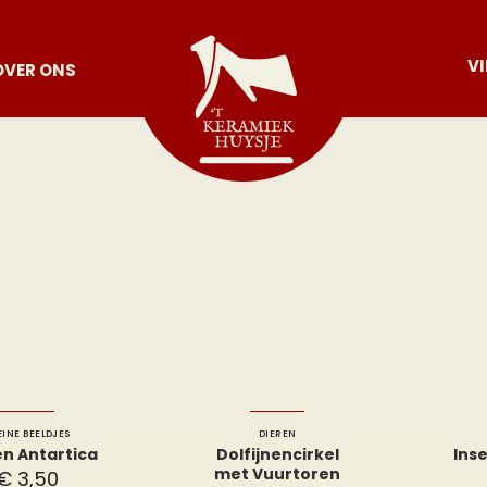
V
OVER ONS
EINE BEELDJES
DIEREN
en Antartica
Dolfijnencirkel
Ins
met Vuurtoren
€
3,50