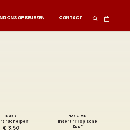
IND ONS OP BEURZEN
CONTACT
INSERTS
HUIS & TUIN
ert “Schelpen”
Insert “Tropische
Zee”
€
3,50