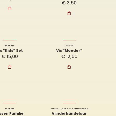
€
3,50


DIEREN
DIEREN
is “Kids” Set
Vis “Moeder”
€
15,00
€
12,50


DIEREN
WINDLICHTEN & KANDELAARS
ssen Familie
Vlinderkandelaar