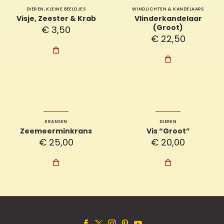
DIEREN
,
KLEINE BEELDJES
WINDLICHTEN & KANDELAARS
Visje, Zeester & Krab
Vlinderkandelaar
(Groot)
€
3,50
€
22,50


KRANSEN
DIEREN
Zeemeerminkrans
Vis “Groot”
€
25,00
€
20,00

