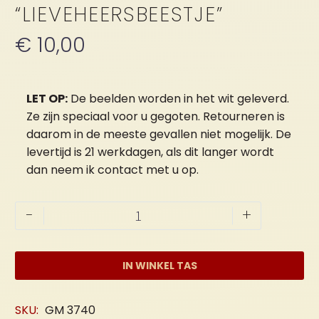
“LIEVEHEERSBEESTJE”
€
10,00
LET OP:
De beelden worden in het wit geleverd.
Ze zijn speciaal voor u gegoten. Retourneren is
daarom in de meeste gevallen niet mogelijk. De
levertijd is 21 werkdagen, als dit langer wordt
dan neem ik contact met u op.
Muurtegel
-
+
"Lieveheersbeestje"
aantal
IN WINKEL TAS
SKU:
GM 3740