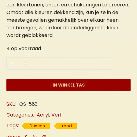
aan kleurtonen, tinten en schakeringen te creëren.
Omdat alle kleuren dekkend zijn, kun je ze in de
meeste gevallen gemakkelijk over elkaar heen
aanbrengen, waardoor de onderliggende kleur
wordt geblokkeerd.
4 op voorraad
Rood
-
+
"Appel"
aantal
IN WINKEL TAS
SKU:
OS-563
Categories:
Acryl
,
Verf
Tags:
Duncan
rood