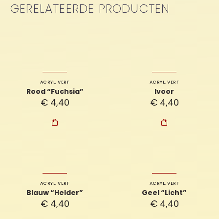
GERELATEERDE PRODUCTEN
ACRYL
,
VERF
ACRYL
,
VERF
Rood “Fuchsia”
Ivoor
€
4,40
€
4,40


ACRYL
,
VERF
ACRYL
,
VERF
Blauw “Helder”
Geel “Licht”
€
4,40
€
4,40